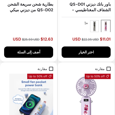
باور بانك ديزني QS-D01
بطارية شحن سريعة الشحن
الشفاف المغناطيسي -
QS-D02 من ديزني ميكي
5000mAh
بلاك - 10000 مللي أمبير
Pink
Black
$12.63 USD
$11.01 USD
$25.59 USD
$22.35 USD
اختر الخيار
أضف إلى السلة
مقارنة
مقارنة
Up to 50% off
Up to 50% off