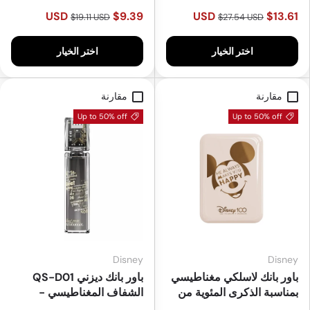
Blue
Pink
Beige
Beige
$9.39 USD
$13.61 USD
$19.11 USD
$27.54 USD
اختر الخيار
اختر الخيار
مقارنة
مقارنة
Up to 50% off
Up to 50% off
Disney
Disney
باور بانك لاسلكي مغناطيسي
باور بانك ديزني QS-D01
بمناسبة الذكرى المئوية من
الشفاف المغناطيسي -
ديزني QS-C02 بسعة 5000
5000mAh