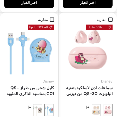
اختر الخيار
اختر الخيار
مقارنة
مقارنة
Up to 50% off
Up to 50% off
Disney
Disney
سماعات اذن لاسلكية بتقنية
كابل شحن من طراز QS-
البلوتوث QS-30 من ديزني
C01 بمناسبة الذكرى المئوية
من ديزنى