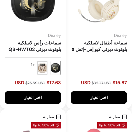
Disney
Disney
سماعة أطفال لاسلكية
سماعات رأس لاسلكية
بلوتوث ديزني كيو إس-إتش ٥
بلوتوث ديزني QS-HWT02
ميكي
Black
White
$12.63 USD
$15.87 USD
$25.59 USD
$32.07 USD
اختر الخيار
اختر الخيار
مقارنة
مقارنة
Up to 50% off
Up to 50% off