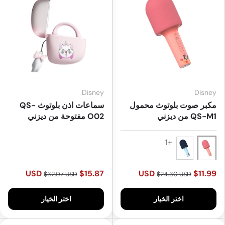
Disney
Disney
مكبر صوت بلوتوث محمول
سماعات اذن بلوتوث QS-
QS-M1 من ديزني
O02 مفتوحة من ديزني
Pink
Blue
$15.87 USD
$11.99 USD
$32.07 USD
$24.30 USD
اختر الخيار
اختر الخيار