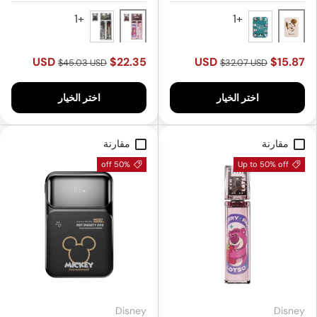
مللي أمبير
Pink
Gold
Black
Green
$22.35 USD
$15.87 USD
$45.03 USD
$32.07 USD
اختر الخيار
اختر الخيار
مقارنة
مقارنة
50% off
Up to 50% off
Disney
Disney