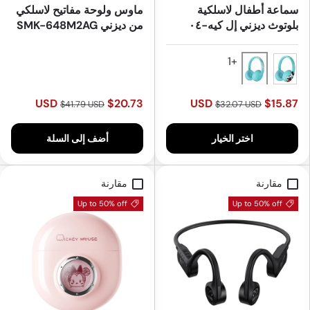
سماعة أطفال لاسلكية
ماوس ولوحة مفاتيح لاسلكي
بلوتوث ديزني إل كيه-٠٤
من ديزني SMK-648M2AG
- الأمير والأميرة
Light Blue
Blue
$20.73 USD
$15.87 USD
$41.79 USD
$32.07 USD
اختر الخيار
أضف إلى السلة
مقارنة
مقارنة
Up to 50% off
Up to 50% off