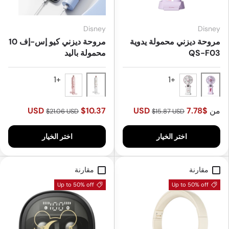
Disney
Disney
مروحة ديزني محمولة يدوية
مروحة ديزني كيو إس-إف 10
QS-F03
محمولة باليد
White
Purple
Pink
White
من
$7.78 USD
$10.37 USD
$21.06 USD
$15.87 USD
اختر الخيار
اختر الخيار
مقارنة
مقارنة
Up to 50% off
Up to 50% off